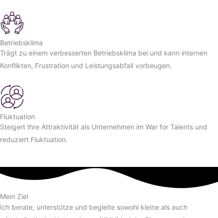
Betriebsklima
Trägt zu einem ver­besserten Betriebs­klima bei und kann internen
Konflikten, Frustra­tion und Leistungs­abfall vor­beugen.
Fluktuation
Steigert Ihre Attraktivität als Unternehmen im War for Talents und
reduziert Fluktuation.
Mein Ziel
Ich berate, unterstütze und begleite sowohl kleine als auch