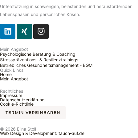
Unterstützung in schwierigen, belastenden und herausfordernden
Lebensphasen und persönlichen Krisen.
L
X
I
i
i
n
n
n
s
k
g
t
Mein Angebot
Psychologische Beratung & Coaching
e
a
Stresspräventions- & Resilienztrainings
d
g
Betriebliches Gesundheits­management - BGM
Quick Links
i
r
Home
Mein Angebot
n
a
m
Rechtliches
Impressum
Datenschutzerklärung
Cookie-Richtlinie
TERMIN VEREINBAREN
© 2026 Elina Stoll
Web Design & Development: tauch-auf.de